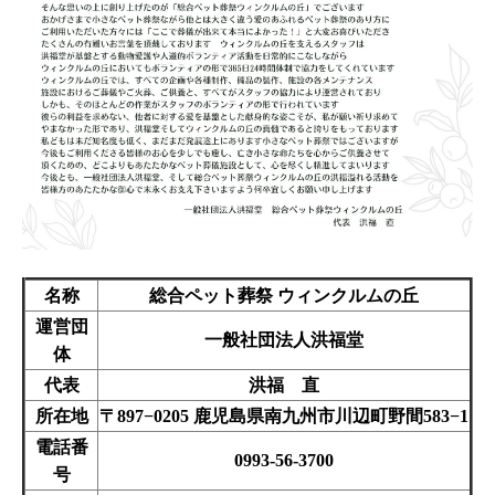
名称
総合ペット葬祭 ウィンクルムの丘
運営団
一般社団法人洪福堂
体
代表
洪福 直
所在地
〒897−0205 鹿児島県南九州市川辺町野間583−1
電話番
0993-56-3700
号