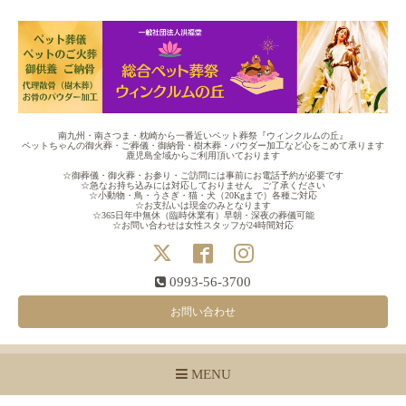
南九州・南さつま・枕崎から一番近いペット葬祭『ウィンクルムの丘』
ペットちゃんの御火葬・ご葬儀・御納骨・樹木葬・パウダー加工など心をこめて承ります
鹿児島全域からご利用頂いております
☆御葬儀・御火葬・お参り・ご訪問には事前にお電話予約が必要です
☆急なお持ち込みには対応しておりません ご了承ください
☆小動物・鳥・うさぎ・猫・犬（20Kgまで）各種ご対応
☆お支払いは現金のみとなります
☆365日年中無休（臨時休業有）早朝・深夜の葬儀可能
☆お問い合わせは女性スタッフが24時間対応
0993-56-3700
お問い合わせ
MENU