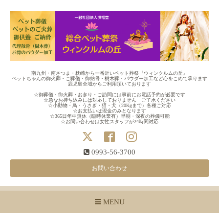
南九州・南さつま・枕崎から一番近いペット葬祭『ウィンクルムの丘』
ペットちゃんの御火葬・ご葬儀・御納骨・樹木葬・パウダー加工など心をこめて承ります
鹿児島全域からご利用頂いております
☆御葬儀・御火葬・お参り・ご訪問には事前にお電話予約が必要です
☆急なお持ち込みには対応しておりません ご了承ください
☆小動物・鳥・うさぎ・猫・犬（20Kgまで）各種ご対応
☆お支払いは現金のみとなります
☆365日年中無休（臨時休業有）早朝・深夜の葬儀可能
☆お問い合わせは女性スタッフが24時間対応
0993-56-3700
お問い合わせ
MENU