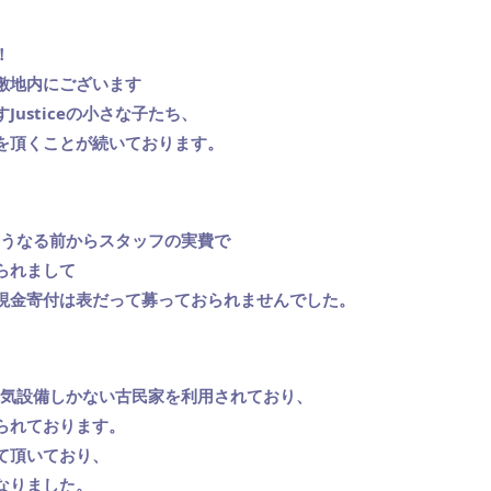
！
敷地内にございます
usticeの小さな子たち、
を頂くことが続いております。
、そうなる前からスタッフの実費で
られまして
現金寄付は表だって募っておられませんでした。
な電気設備しかない古民家を利用されており、
られております。
て頂いており、
なりました。