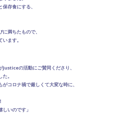
と保存食にする、
びに満ちたもので、
ています。
usticeの活動にご賛同くださり、
した。
もがコロナ禍で厳しくて大変な時に、
！
嬉しいのです」