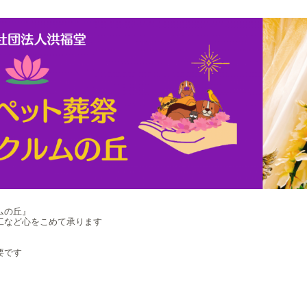
ムの丘』
工など心をこめて承ります
要です