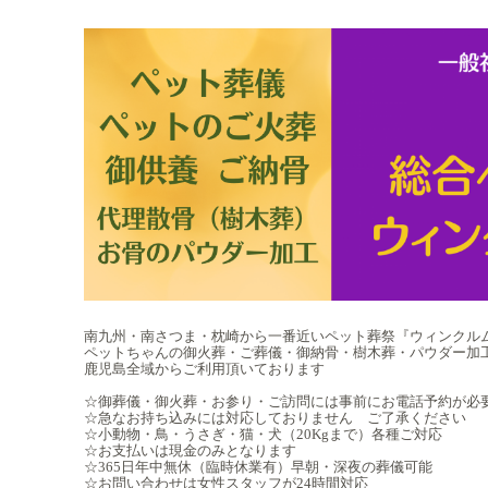
南九州・南さつま・枕崎から一番近いペット葬祭『ウィンクル
ペットちゃんの御火葬・ご葬儀・御納骨・樹木葬・パウダー加
鹿児島全域からご利用頂いております
☆御葬儀・御火葬・お参り・ご訪問には事前にお電話予約が必
☆急なお持ち込みには対応しておりません ご了承ください
☆小動物・鳥・うさぎ・猫・犬（20Kgまで）各種ご対応
☆お支払いは現金のみとなります
☆365日年中無休（臨時休業有）早朝・深夜の葬儀可能
☆お問い合わせは女性スタッフが24時間対応