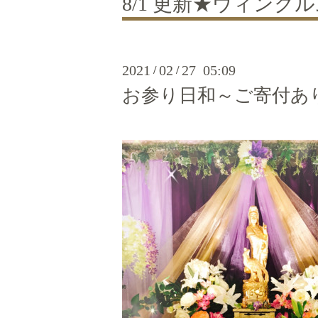
8/1 更新★ウィン
2021
02
27 05:09
/
/
お参り日和～ご寄付あ