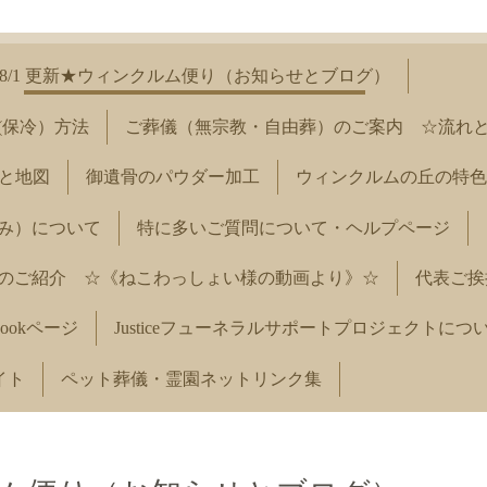
8/1 更新★ウィンクルム便り（お知らせとブログ）
(保冷）方法
ご葬儀（無宗教・自由葬）のご案内 ☆流れ
と地図
御遺骨のパウダー加工
ウィンクルムの丘の特色
み）について
特に多いご質問について・ヘルプページ
のご紹介 ☆《ねこわっしょい様の動画より》☆
代表ご挨
ookページ
Justiceフューネラルサポートプロジェクトにつ
イト
ペット葬儀・霊園ネットリンク集