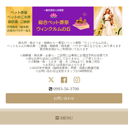
南九州・南さつま・枕崎から一番近いペット葬祭『ウィンクルムの丘』
ペットちゃんの御火葬・ご葬儀・御納骨・樹木葬・パウダー加工など心をこめて承ります
鹿児島全域からご利用頂いております
☆御葬儀・御火葬・お参り・ご訪問には事前にお電話予約が必要です
☆急なお持ち込みには対応しておりません ご了承ください
☆小動物・鳥・うさぎ・猫・犬（20Kgまで）各種ご対応
☆お支払いは現金のみとなります
☆365日年中無休（臨時休業有）早朝・深夜の葬儀可能
☆お問い合わせは女性スタッフが24時間対応
0993-56-3700
お問い合わせ
MENU