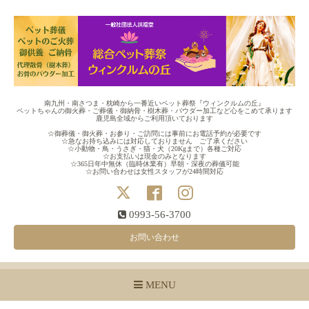
南九州・南さつま・枕崎から一番近いペット葬祭『ウィンクルムの丘』
ペットちゃんの御火葬・ご葬儀・御納骨・樹木葬・パウダー加工など心をこめて承ります
鹿児島全域からご利用頂いております
☆御葬儀・御火葬・お参り・ご訪問には事前にお電話予約が必要です
☆急なお持ち込みには対応しておりません ご了承ください
☆小動物・鳥・うさぎ・猫・犬（20Kgまで）各種ご対応
☆お支払いは現金のみとなります
☆365日年中無休（臨時休業有）早朝・深夜の葬儀可能
☆お問い合わせは女性スタッフが24時間対応
0993-56-3700
お問い合わせ
MENU