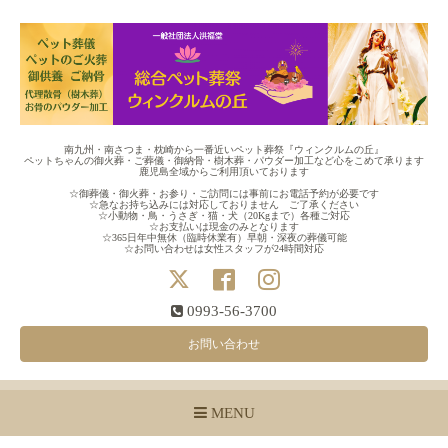
南九州・南さつま・枕崎から一番近いペット葬祭『ウィンクルムの丘』
ペットちゃんの御火葬・ご葬儀・御納骨・樹木葬・パウダー加工など心をこめて承ります
鹿児島全域からご利用頂いております
☆御葬儀・御火葬・お参り・ご訪問には事前にお電話予約が必要です
☆急なお持ち込みには対応しておりません ご了承ください
☆小動物・鳥・うさぎ・猫・犬（20Kgまで）各種ご対応
☆お支払いは現金のみとなります
☆365日年中無休（臨時休業有）早朝・深夜の葬儀可能
☆お問い合わせは女性スタッフが24時間対応
0993-56-3700
お問い合わせ
MENU