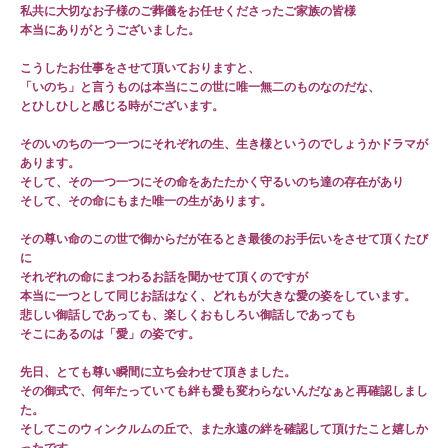
私共に大切なお子様のご葬儀をお任せくださったご家族の皆様
本当にありがとうございました。
こうしたお仕事をさせて頂いておりますと、
「いのち」と言うものは本当にこの世に唯一無二のものなのだな、
とひしひしと感じる時がございます。
そのいのちの一つ一つにそれぞれの生、生き様というのでしょうかドラマが
あります。
そして、その一つ一つにその命をあたたかく守るいのち達の存在があり
そして、その命にもまた唯一の生があります。
その尊い命のこの世で御からだが在るとき最後のお手伝いをさせて頂くたび
に
それぞれの命にまつわるお話を聞かせて頂くのですが
本当に一つとして同じお話はなく、どれもが大きな愛の姿をしています。
悲しい御話しであっても、楽しくおもしろい御話しであっても
そこにあるのは「愛」の姿です。
先日、とても尊い瞬間に立ち会わせて頂きました。
その御式で、何年たっていても絆も愛も変わらないんだなぁと再確認しまし
た。
そしてこのウィンクルムの丘で、また永遠の絆を確認して頂けたこと嬉しか
ったです。