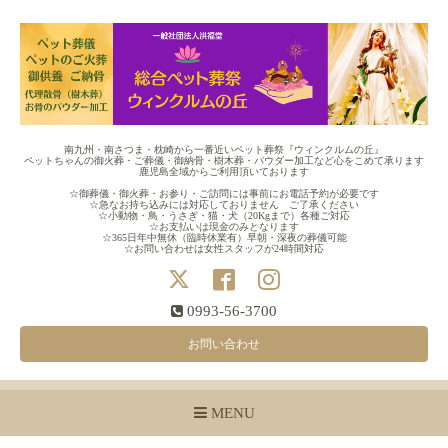
南九州・南さつま・枕崎から一番近いペット葬祭『ウィンクルムの丘』
ペットちゃんの御火葬・ご葬儀・御納骨・樹木葬・パウダー加工など心をこめて承ります
鹿児島全域からご利用頂いております
☆御葬儀・御火葬・お参り・ご訪問には事前にお電話予約が必要です
☆急なお持ち込みには対応しておりません ご了承ください
☆小動物・鳥・うさぎ・猫・犬（20Kgまで）各種ご対応
☆お支払いは現金のみとなります
☆365日年中無休（臨時休業有）早朝・深夜の葬儀可能
☆お問い合わせは女性スタッフが24時間対応
0993-56-3700
お問い合わせ
MENU