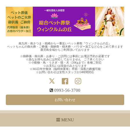
南九州・南さつま・枕崎から一番近いペット葬祭『ウィンクルムの丘』
ペットちゃんの御火葬・ご葬儀・御納骨・樹木葬・パウダー加工など心をこめて承ります
鹿児島全域からご利用頂いております
☆御葬儀・御火葬・お参り・ご訪問には事前にお電話予約が必要です
☆急なお持ち込みには対応しておりません ご了承ください
☆小動物・鳥・うさぎ・猫・犬（20Kgまで）各種ご対応
☆お支払いは現金のみとなります
☆365日年中無休（臨時休業有）早朝・深夜の葬儀可能
☆お問い合わせは女性スタッフが24時間対応
0993-56-3700
お問い合わせ
MENU