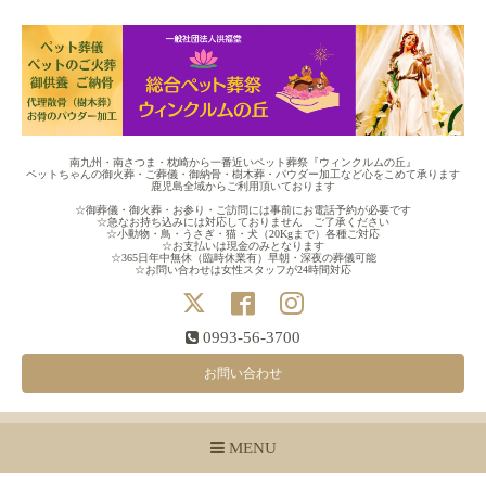
南九州・南さつま・枕崎から一番近いペット葬祭『ウィンクルムの丘』
ペットちゃんの御火葬・ご葬儀・御納骨・樹木葬・パウダー加工など心をこめて承ります
鹿児島全域からご利用頂いております
☆御葬儀・御火葬・お参り・ご訪問には事前にお電話予約が必要です
☆急なお持ち込みには対応しておりません ご了承ください
☆小動物・鳥・うさぎ・猫・犬（20Kgまで）各種ご対応
☆お支払いは現金のみとなります
☆365日年中無休（臨時休業有）早朝・深夜の葬儀可能
☆お問い合わせは女性スタッフが24時間対応
0993-56-3700
お問い合わせ
MENU