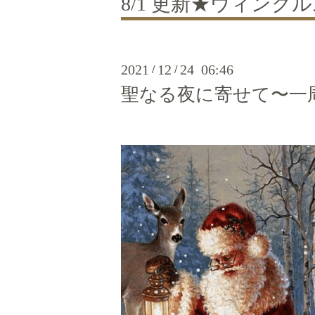
8/1 更新★ウィン
2021
12
24 06:46
/
/
聖なる夜に寄せて〜一