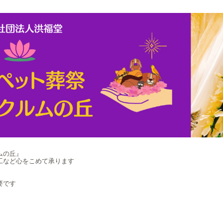
ムの丘』
工など心をこめて承ります
要です