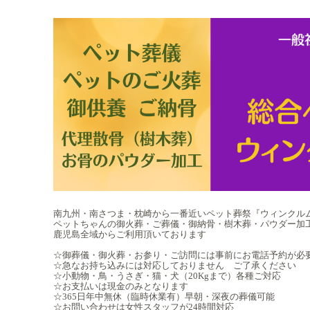
南九州・南さつま・枕崎から一番近いペット葬祭『ウィンクル
ペットちゃんの御火葬・ご葬儀・御納骨・樹木葬・パウダー加
鹿児島全域からご利用頂いております
☆御葬儀・御火葬・お参り・ご訪問には事前にお電話予約が必
☆急なお持ち込みには対応しておりません ご了承ください
☆小動物・鳥・うさぎ・猫・犬（20Kgまで）各種ご対応
☆お支払いは現金のみとなります
☆365日年中無休（臨時休業有）早朝・深夜の葬儀可能
☆お問い合わせは女性スタッフが24時間対応