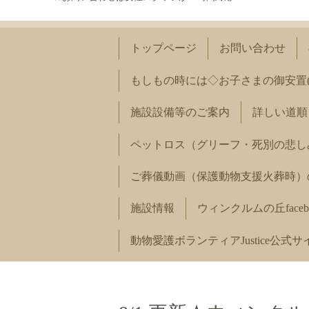
トップページ
お問い合わせ
もしもの時には◇お子さまの御安置
施設設備等のご案内
詳しい道順
ペットロス（グリーフ・死別の悲し
ご葬儀動画（保護動物支援火葬時）
施設情報
ウィンクルムの丘faceb
動物愛護ボランティアJustice公式サ