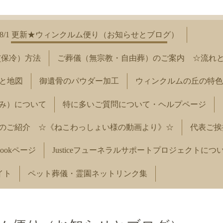
8/1 更新★ウィンクルム便り（お知らせとブログ）
(保冷）方法
ご葬儀（無宗教・自由葬）のご案内 ☆流れ
と地図
御遺骨のパウダー加工
ウィンクルムの丘の特色
み）について
特に多いご質問について・ヘルプページ
のご紹介 ☆《ねこわっしょい様の動画より》☆
代表ご挨
ookページ
Justiceフューネラルサポートプロジェクトにつ
イト
ペット葬儀・霊園ネットリンク集