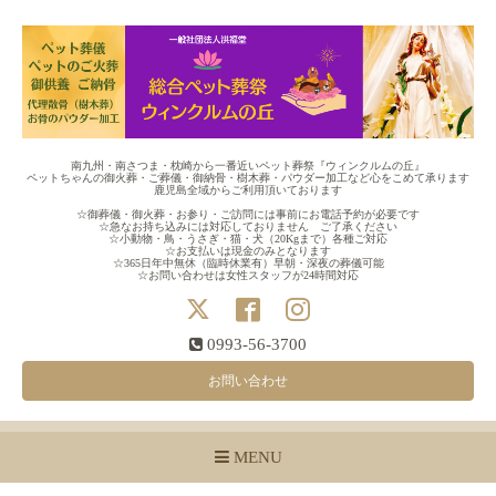
南九州・南さつま・枕崎から一番近いペット葬祭『ウィンクルムの丘』
ペットちゃんの御火葬・ご葬儀・御納骨・樹木葬・パウダー加工など心をこめて承ります
鹿児島全域からご利用頂いております
☆御葬儀・御火葬・お参り・ご訪問には事前にお電話予約が必要です
☆急なお持ち込みには対応しておりません ご了承ください
☆小動物・鳥・うさぎ・猫・犬（20Kgまで）各種ご対応
☆お支払いは現金のみとなります
☆365日年中無休（臨時休業有）早朝・深夜の葬儀可能
☆お問い合わせは女性スタッフが24時間対応
0993-56-3700
お問い合わせ
MENU