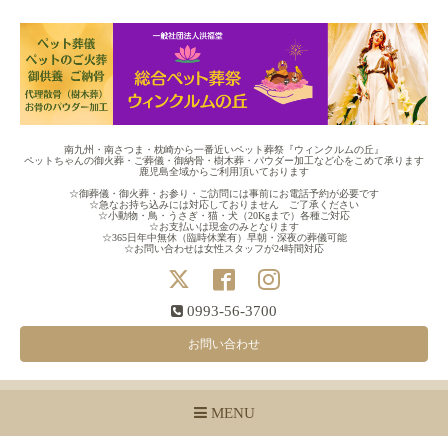
南九州・南さつま・枕崎から一番近いペット葬祭『ウィンクルムの丘』
ペットちゃんの御火葬・ご葬儀・御納骨・樹木葬・パウダー加工など心をこめて承ります
鹿児島全域からご利用頂いております
☆御葬儀・御火葬・お参り・ご訪問には事前にお電話予約が必要です
☆急なお持ち込みには対応しておりません ご了承ください
☆小動物・鳥・うさぎ・猫・犬（20Kgまで）各種ご対応
☆お支払いは現金のみとなります
☆365日年中無休（臨時休業有）早朝・深夜の葬儀可能
☆お問い合わせは女性スタッフが24時間対応
0993-56-3700
お問い合わせ
MENU