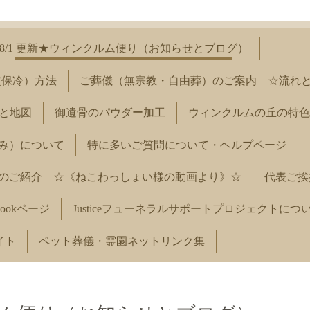
8/1 更新★ウィンクルム便り（お知らせとブログ）
(保冷）方法
ご葬儀（無宗教・自由葬）のご案内 ☆流れ
と地図
御遺骨のパウダー加工
ウィンクルムの丘の特色
み）について
特に多いご質問について・ヘルプページ
のご紹介 ☆《ねこわっしょい様の動画より》☆
代表ご挨
ookページ
Justiceフューネラルサポートプロジェクトにつ
イト
ペット葬儀・霊園ネットリンク集