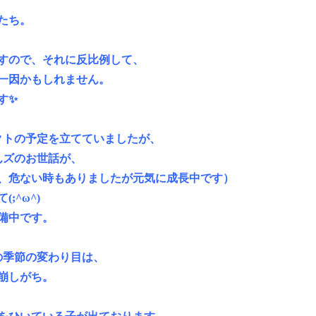
たち。
すので、それに反比例して、
一因かもしれません。
す✨
クトの予定を立てていましたが、
んズのお世話が、
え、危ない時もありましたが元気に成長中です）
;^ω^)
備中です。
の季節の変わり目は、
崩しがち。