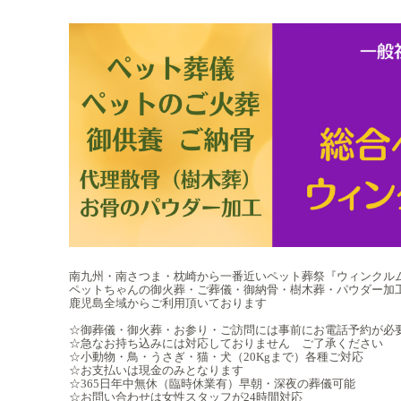
南九州・南さつま・枕崎から一番近いペット葬祭『ウィンクル
ペットちゃんの御火葬・ご葬儀・御納骨・樹木葬・パウダー加
鹿児島全域からご利用頂いております
☆御葬儀・御火葬・お参り・ご訪問には事前にお電話予約が必
☆急なお持ち込みには対応しておりません ご了承ください
☆小動物・鳥・うさぎ・猫・犬（20Kgまで）各種ご対応
☆お支払いは現金のみとなります
☆365日年中無休（臨時休業有）早朝・深夜の葬儀可能
☆お問い合わせは女性スタッフが24時間対応