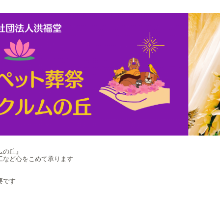
ムの丘』
工など心をこめて承ります
要です