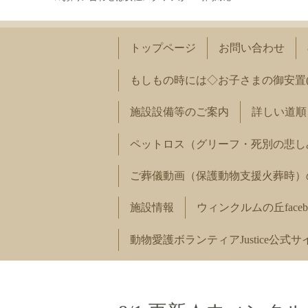
トップページ
お問い合わせ
もしもの時には◇お子さまの御安置
施設設備等のご案内
詳しい道順
ペットロス（グリーフ・死別の悲し
ご葬儀動画（保護動物支援火葬時）
施設情報
ウィンクルムの丘faceb
動物愛護ボランティアJustice公式サ