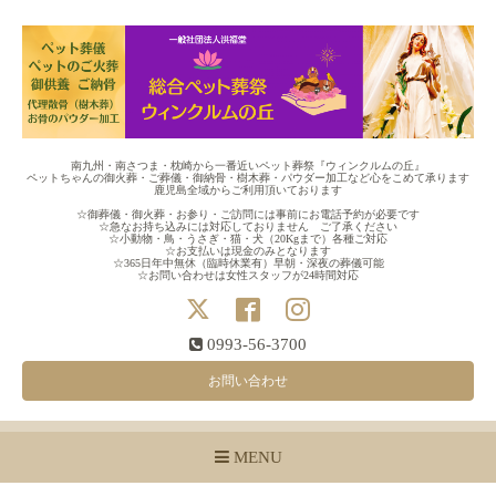
南九州・南さつま・枕崎から一番近いペット葬祭『ウィンクルムの丘』
ペットちゃんの御火葬・ご葬儀・御納骨・樹木葬・パウダー加工など心をこめて承ります
鹿児島全域からご利用頂いております
☆御葬儀・御火葬・お参り・ご訪問には事前にお電話予約が必要です
☆急なお持ち込みには対応しておりません ご了承ください
☆小動物・鳥・うさぎ・猫・犬（20Kgまで）各種ご対応
☆お支払いは現金のみとなります
☆365日年中無休（臨時休業有）早朝・深夜の葬儀可能
☆お問い合わせは女性スタッフが24時間対応
0993-56-3700
お問い合わせ
MENU