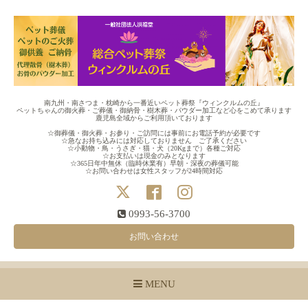
南九州・南さつま・枕崎から一番近いペット葬祭『ウィンクルムの丘』
ペットちゃんの御火葬・ご葬儀・御納骨・樹木葬・パウダー加工など心をこめて承ります
鹿児島全域からご利用頂いております
☆御葬儀・御火葬・お参り・ご訪問には事前にお電話予約が必要です
☆急なお持ち込みには対応しておりません ご了承ください
☆小動物・鳥・うさぎ・猫・犬（20Kgまで）各種ご対応
☆お支払いは現金のみとなります
☆365日年中無休（臨時休業有）早朝・深夜の葬儀可能
☆お問い合わせは女性スタッフが24時間対応
0993-56-3700
お問い合わせ
MENU